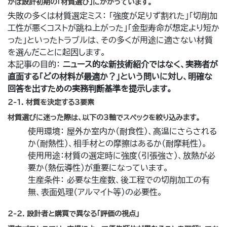
かは設計初期の「材質選び」にかかっています。
失敗の多くは材質選定ミス： 「強度が足りず割れた」「切削加
工性が悪くコストが跳ね上がった」「金型寿命が想定より短か
った」といったトラブルは、その多くが用途に適さない材質
を選んだことに起因します。
本記事の目的：
ニュース的な新技術紹介ではなく、実務者が
直面する「どの材料が最適か？」という問いに対し、明確な
回答を出すための実務判断基準を提示します。
2-1.
材質を決定する3要素
材質選びに迷った際は、以下の3軸でスペックを絞り込みます。
使用環境： 屋外か室内か（耐食性）、高温にさらされる
か（耐熱性）、相手材との摩擦はあるか（耐摩耗性）。
使用用途：材質の選定時に強度（引張強さ）、放熱が必
要か（熱伝導性）が重要になっています。
生産条件： 必要な生産数、後工程での切削加工の有
無、表面処理（アルマイト等）の必要性。
2-2.
設計者と購買で異なる「評価の視点」